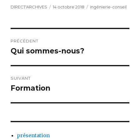
Auteur
Publié
Catégories
DIRECT'ARCHIVES
14 octobre 2018
ingénierie-conseil
le
Navigation
PRÉCÉDENT
de
Qui sommes-nous?
Article
précédent :
l’article
SUIVANT
Formation
Article
suivant :
présentation