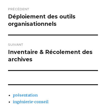
Navigation
PRÉCÉDENT
de
Déploiement des outils
Article
précédent :
organisationnels
l’article
SUIVANT
Inventaire & Récolement des
Article
suivant :
archives
présentation
ingénierie-conseil