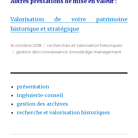
Autres prestations de mise en valeur :
Valorisation de votre patrimoine
historique et stratégique
Publié
Catégories
14 octobre 2018
recherches et valorisation historiques
le
Étiquettes
gestion des connaissance
,
knowledge management
présentation
ingénierie-conseil
gestion des archives
recherche et valorisation historiques