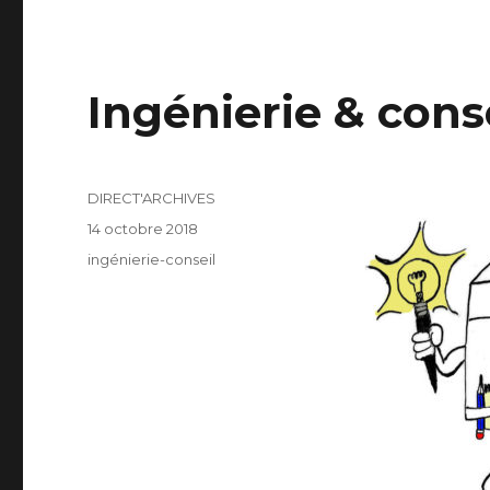
Ingénierie & cons
Auteur
DIRECT'ARCHIVES
Publié
14 octobre 2018
le
Catégories
ingénierie-conseil