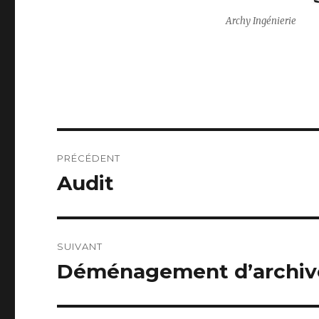
Archy Ingénierie
Navigation
PRÉCÉDENT
de
Audit
Article
précédent :
l’article
SUIVANT
Déménagement d’archiv
Article
suivant :