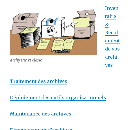
Inven
taire
&
Récol
ement
de vos
archi
Archy trie et classe
ves
Traitement des archives
Déploiement des outils organisationnels
Maintenance des archives