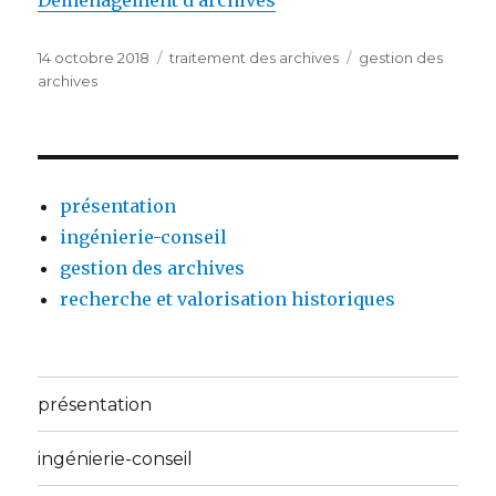
Déménagement d’archives
Publié
Catégories
Étiquettes
14 octobre 2018
traitement des archives
gestion des
le
archives
présentation
ingénierie-conseil
gestion des archives
recherche et valorisation historiques
présentation
ingénierie-conseil