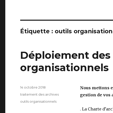
Étiquette :
outils organisatio
Déploiement des 
organisationnels
Publié
14 octobre 2018
Nous mettons en
le
Catégories
traitement des archives
gestion de vos 
Étiquettes
outils organisationnels
. La Charte d’ar