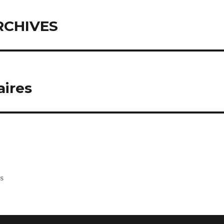
RCHIVES
aires
s