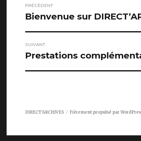
PRÉCÉDENT
de
Bienvenue sur DIRECT’A
Article
précédent :
l’article
SUIVANT
Prestations complément
Article
suivant :
DIRECT'ARCHIVES
Fièrement propulsé par WordPres