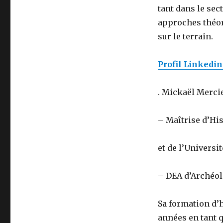
tant dans le sec
approches théor
sur le terrain.
Profil Linkedin,
. Mickaël Mercie
– Maîtrise d’His
et de l’Universi
– DEA d’Archéol
Sa formation d’h
années en tant q