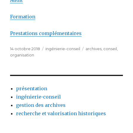
Audit
Formation
Prestations complémentaires
Publié
Catégories
Étiquettes
14 octobre 2018
ingénierie-conseil
archives
,
conseil
,
le
organisation
présentation
ingénierie-conseil
gestion des archives
recherche et valorisation historiques